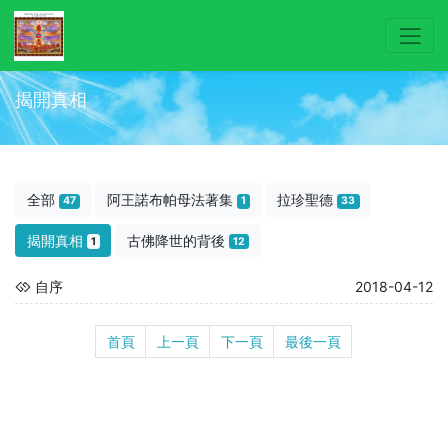
揭開真相
全部
阿王諾布帕母法著集
拉珍聖德
47
1
33
揭開真相
古佛降世的背後
1
12
自序
2018-04-12
首頁
上一頁
下一頁
最後一頁