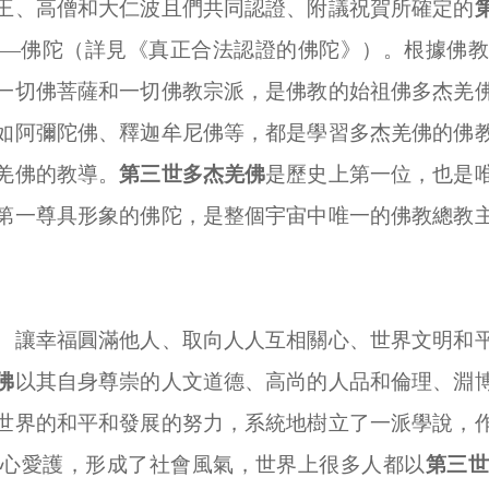
王、高僧和大仁波且們共同認證、附議祝賀所確定的
——佛陀（詳見《真正合法認證的佛陀》）。根據佛教
一切佛菩薩和一切佛教宗派，是佛教的始祖佛多杰羌
如阿彌陀佛、釋迦牟尼佛等，都是學習多杰羌佛的佛
羌佛的教導。
第三世多杰羌佛
是歷史上第一位，也是
第一尊具形象的佛陀，是整個宇宙中唯一的佛教總教
、讓幸福圓滿他人、取向人人互相關心、世界文明和
佛
以其自身尊崇的人文道德、高尚的人品和倫理、淵
世界的和平和發展的努力，系統地樹立了一派學說，
關心愛護，形成了社會風氣，世界上很多人都以
第三