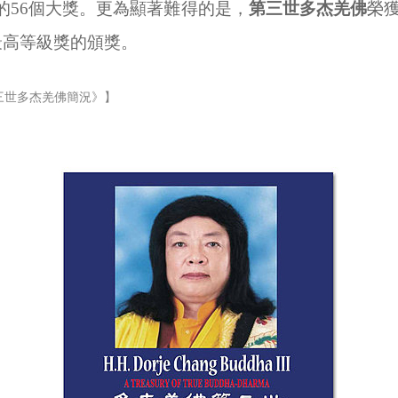
的
56
個大獎。更為顯著難得的是，
第三世多杰羌佛
榮
最高等級獎的頒獎。
三世多杰羌佛簡況》】