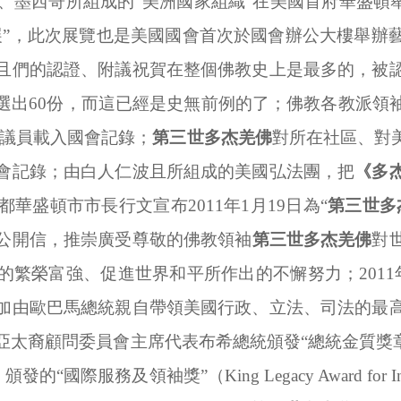
、墨西哥所組成的“美洲國家組織”在美國首府華盛頓舉
展”，此次展覽也是美國國會首次於國會辦公大樓舉辦
且們的認證、附議祝賀在整個佛教史上是最多的，被
選出
60
份，而這已經是史無前例的了；佛教各教派領
斯議員載入國會記錄；
第三世多杰羌佛
對所在社區、對
會記錄；由白人仁波且所組成的美國弘法團，把
《多
都華盛頓市市長行文宣布
2011
年
1
月
19
日為“
第三世多
公開信，推崇廣受尊敬的佛教領袖
第三世多杰羌佛
對
的繁榮富強、促進世界和平所作出的不懈努力；
2011
加由歐巴馬總統親自帶領美國行政、立法、司法的最
亞太裔顧問委員會主席代表布希總統頒發“總統金質獎
.
頒發的“國際服務及領袖獎”（
King Legacy Award for In