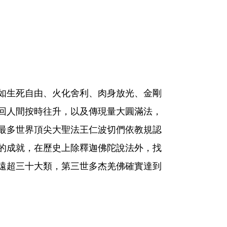
如生死自由、火化舍利、肉身放光、金剛
回人間按時往升，以及傳現量大圓滿法，
最多世界頂尖大聖法王仁波切們依教規認
的成就，在歷史上除釋迦佛陀說法外，找
遠超三十大類，第三世多杰羌佛確實達到