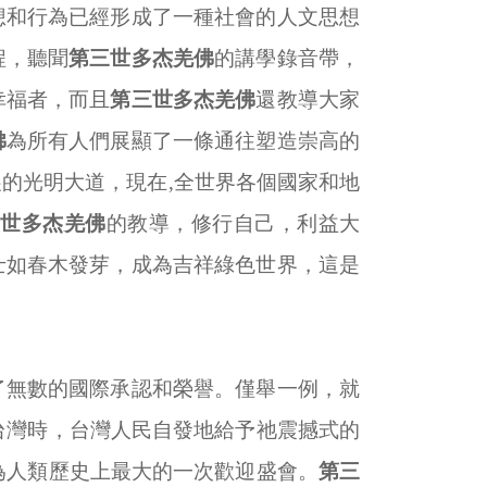
想和行為已經形成了一種社會的人文思想
程，聽聞
第三世多杰羌佛
的講學錄音帶，
幸福者，而且
第三世多杰羌佛
還教導大家
佛
為所有人們展顯了一條通往塑造崇高的
展的光明大道，現在
,
全世界各個國家和地
三世多杰羌佛
的教導，修行自己，利益大
士如春木發芽，成為吉祥綠色世界，這是
了無數的國際承認和榮譽。僅舉一例，就
台灣時，台灣人民自發地給予祂震撼式的
為人類歷史上最大的一次歡迎盛會。
第三