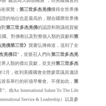
辦“義雲高大師韻雕展”；而美國國會則
藝術展覽；
第三世多杰羌佛
獲得全世界佛
認證的地位也是最高的，聯合國際世界佛
袖對
第三世多杰羌佛
的認證和附議祝賀被
美國、對佛教以及對整個人類的貢獻和
第
杰羌佛第三世》
寶書弘傳佈道，送到了全
杰羌佛日
”，並號召人們向
第三世多杰羌
世界人類的傑出貢獻，並支持
第三世多杰
年
2
月，收到美國國會全體參眾議員邀請
高首長舉行的祈禱早餐會。不僅如此，
第
章”、由
An International Salute To The Life
ternational Service & Leadership
）以及參