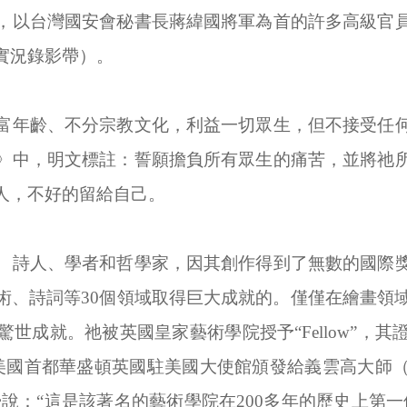
，以台灣國安會秘書長蔣緯國將軍為首的許多高級官
實況錄影帶）。
富年齡、不分宗教文化，利益一切眾生，但不接受任
》中，明文標註：誓願擔負所有眾生的痛苦，並將祂
人，不好的留給自己。
、詩人、學者和哲學家，因其創作得到了無數的國際
術、詩詞等
30
個領域取得巨大成就的。僅僅在繪畫領
驚世成就。祂被英國皇家藝術學院授予“
Fellow
”，其
美國首都華盛頓英國駐美國大使館頒發給義雲高大師
授說：“這是該著名的藝術學院在
200
多年的歷史上第一