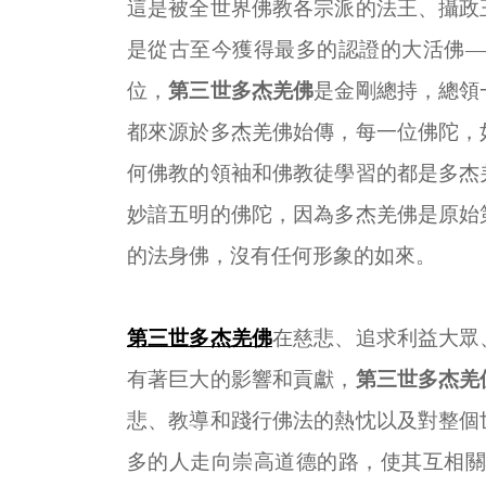
這是被全世界佛教各宗派的法王、攝政
是從古至今獲得最多的認證的大活佛
位，
第三世多杰羌佛
是金剛總持，總領
都來源於多杰羌佛始傳，每一位佛陀，
何佛教的領袖和佛教徒學習的都是多杰
妙諳五明的佛陀，因為多杰羌佛是原始
的法身佛，沒有任何形象的如來。
第三世多杰羌佛
在慈悲、追求利益大眾
有著巨大的影響和貢獻，
第三世多杰羌
悲、教導和踐行佛法的熱忱以及對整個
多的人走向崇高道德的路，使其互相