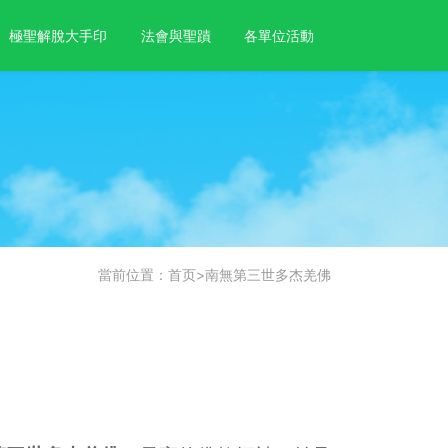
極聖解脫大手印
法會與聖蹟
各單位活動
當前位置：
首页
>
南無第三世多杰羌佛