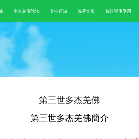
佛
南無羌佛說法
文告通知
論著文集
修行學佛受用
第三世多杰羌佛
第三世多杰羌佛簡介