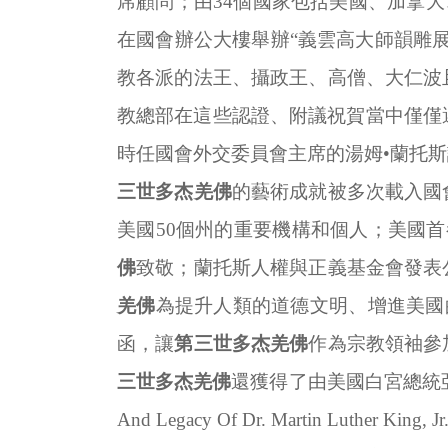
席顧問；由
34
個國家包括美國、加拿大
在國會辦公大樓舉辦“義雲高大師韻雕
教各派的法王、攝政王、高僧、大仁波
教總部在這些認證、附議祝賀當中僅僅
時任國會外交委員會主席的湯姆•蘭托
三世多杰羌佛
的藝術成就被多次載入國
美國
50
個州的重要機構和個人；美國首
佛
致敬；蘭托斯人權與正義基金會發表
羌佛
為提升人類的道德文明、增進美國
函，讓
第三世多杰羌佛
作為宗教領袖參
三世多杰羌佛
還獲得了由美國白宮總統
And Legacy Of Dr. Martin Luther King, Jr