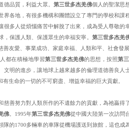
道德品質，利益大眾。
第三世多杰羌佛
個人的聖潔思
世界各地，有很多機構和團體設立了專門的學校和課
讓很多人從煩惱痛苦中解脫了出來，成為受人尊敬的
球，保護人類、保護眾生的幸福安寧。
第三世多杰羌
慈善友愛、事業成功、家庭幸福、人類和平、社會發
的人都在積極地學習
第三世多杰羌佛
的思想，按照
第
、文明的進步，讓地球上越來越多的倫理道德善良人
和有生命的一切的不可窮盡、增益幸福的巨大貢獻。
和慈善努力對人類所作的不遺餘力的貢獻，為祂贏得
羌佛
。
1995
年
第三世多杰羌佛
從中國大陸第一次訪問
領隊的
1700
多輛車的車隊從機場護送到旅館，這也成