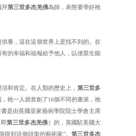
員拜
第三世多杰羌佛
為師，表態要學好祂
何供養，這在這個世界上是找不到的。在
所有的幸福和福報給予他人，以便眾生能
獎項和肯定。在人類的歷史上，
第三世多
域，祂一人就首創了
16
個不同的畫派，祂
證書是由英國皇家藝術學院院士學會主席
（即
第三世多杰羌佛
）的，英國駐美國大
個得到這個頭銜的藝術家”。
第三世多杰