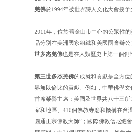
羌佛
於
1994
年被世界詩人文化大會授予
2011
年，位於舊金山市中心的公眾性的
品分別在美洲國家組織和美國國會辦公
世多杰羌佛
也是在人類歷史上第一個創造
第三世多杰羌佛
的成就和貢獻是全方位
界無以倫比的貢獻。例如，中華佛學文
首席榮譽主席；美國及世界共八十三所
家和地區、
416
個佛教寺廟和機構在台灣
圓通正宗佛教大師”；國際佛教僧尼總