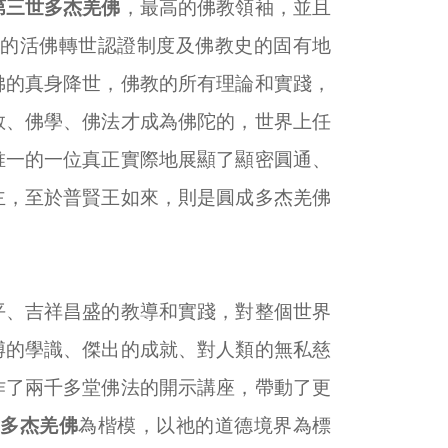
第三世多杰羌佛
，最高的佛教領袖，並且
的活佛轉世認證制度及佛教史的固有地
佛的真身降世，佛教的所有理論和實踐，
教、佛學、佛法才成為佛陀的，世界上任
唯一的一位真正實際地展顯了顯密圓通、
主，至於普賢王如來，則是圓成多杰羌佛
平、吉祥昌盛的教導和實踐，對整個世界
博的學識、傑出的成就、對人類的無私慈
作了兩千多堂佛法的開示講座，帶動了更
世多杰羌佛
為楷模，以祂的道德境界為標