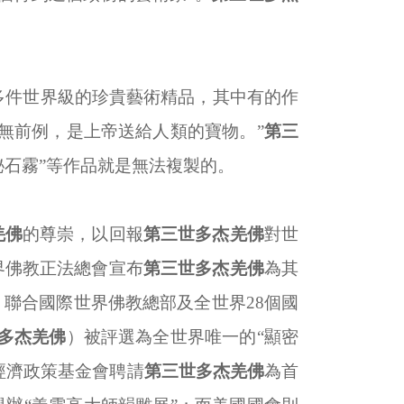
多件世界級的珍貴藝術精品，其中有的作
無前例，是上帝送給人類的寶物。”
第三
秘石霧”等作品就是無法複製的。
羌佛
的尊崇，以回報
第三世多杰羌佛
對世
界佛教正法總會宣布
第三世多杰羌佛
為其
；聯合國際世界佛教總部及全世界
28
個國
多杰羌佛
）被評選為全世界唯一的“顯密
經濟政策基金會聘請
第三世多杰羌佛
為首