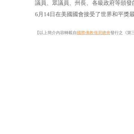
議員、眾議員、州長、各級政府等頒發
6
月
14
日在美國國會接受了世界和平獎
【以上簡介內容轉載自
國際佛教僧尼總會
發行之《第