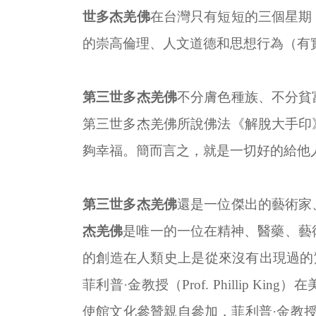
世多杰羌佛
在台灣只有短短的三個星期
的崇高倫理、人文道德和思想行為（有
第三世多杰羌佛
不分膚色種族、不分貧
第三世多杰羌佛所說佛法《解脫大手印
夠幸福。簡而言之，就是一切好的給他
第三世多杰羌佛
還是一位傑出的藝術家
杰羌佛
是唯一的一位在精神、醫藥、藝
的創造在人類史上是從來沒有出現過的
菲利普·金教授（
Prof. Phillip King
）在
使館文化參贊親自參加，菲利普·金教