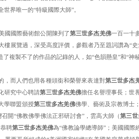
全世界唯一的“特級國際大師”。
美國國際藝術館公開陳列了
第三世多杰羌佛
一百一十
大樓展覽過，深受高度評價，參觀者乃至題詞讚為“史
了複製不了的作品的記錄的人，如“色韻懸皇”和“神
的，而人們也用各種頭銜和榮譽來表達對
第三世多杰
化研究中心聘請
第三世多杰羌佛
擔任名譽理事長；世
大學聯盟頒授
第三世多杰羌佛
佛學、藝術及宗教博士
召開“佛教佛學佛法正邪研討會”，雲高大師（
第三世
會恭聘
第三世多杰羌佛
為“佛教論學總導師”；美國國際