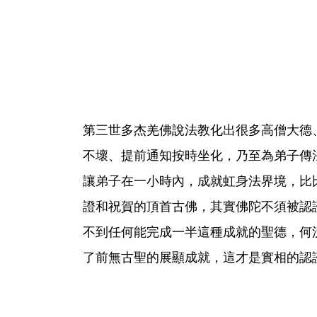
第三世多杰羌佛說法教化出很多高僧大德
不壞、提前通知按時坐化，乃至為弟子傳
讓弟子在一小時內，成就虹身法界境，比
證和祝賀的頂首古佛，其實佛陀不須被認
不到任何能完成一半這種成就的聖德，何
了前無古聖的展顯成就，這才是實相的認