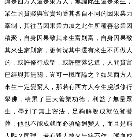
論是西方人還是東方人，無論此生還是來生，
眾生的貧賤與富貴均受其各自不同的因果業力
牽制，其往昔因果業力加之此生所種善惡業因
積聚，自身因果致其來生富則富，自身因果致
其來生窮則窮，更何況其中還有來生不再做人
的，或許修行成聖，或許墮落惡道，人間貧富
已經與其無關，豈可一概而論之？如果西方人
來生一定變窮人，那若有西方人今生虔誠修行
學佛，積累了巨大善業功德，利益了無量眾
生，學到了無上密法，足夠解脫成就位登菩
薩，他也不能成就而必須輪迴變人，而且是窮
人嗎？同理，若有殺人放火無惡不作，嗜血成