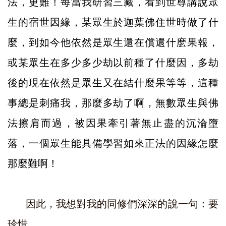
法，更難！每當我研習三藏，看到世尊講說眾
生的宿世因緣，某眾生於迦葉佛住世時做了什
麼，到如今他依然是眾生還在償還什麽果報，
或某眾生在多少多少劫以前種了什麼因，多劫
後的現在依然是眾生又在結什麼果等等，這種
事總是刺痛我，那麼多劫了啊，無數眾生與佛
法擦肩而過，被因果牽引著無止盡的沉淪墮
落，一個眾生能具備學習如來正法的因緣怎麼
那麼難啊！
因此，我想對我的同修們深深的說一句：要
珍惜。