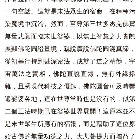
一句空話。這就是末法眾生的宿命，在種種污
染魔境中沉淪。然而，至尊第三世多杰羌佛駕
無量悲願而臨末世娑婆，以無上智慧之力實際
展顯佛陀圓證量境，親說廣說佛陀圓滿真諦，
從初基行持到甚深密法，成就了道之精髓，宇
宙萬法之實相，佛陀直說直錄，無有外緣摻
雜，且憑現代科技之優越，佛陀圓音可及時響
遍娑婆各地，這在世尊當時也是沒有的，似第
二個正法時期已在娑婆世界展開！這原本並不
是末世眾生所應有的福報，而是藉助了這位原
始古佛的無量功德之力、大悲菩提力而增益了