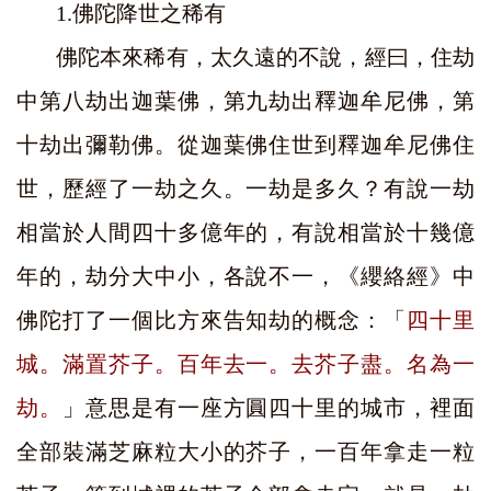
1.
佛陀降世之稀有
佛陀本來稀有，太久遠的不說，經曰，住劫
中第八劫出迦葉佛，第九劫出釋迦牟尼佛，第
十劫出彌勒佛。從迦葉佛住世到釋迦牟尼佛住
世，歷經了一劫之久。一劫是多久？有說一劫
相當於人間四十多億年的，有說相當於十幾億
年的，劫分大中小，各說不一，《纓絡經》中
佛陀打了一個比方來告知劫的概念：「
四十里
城。滿置芥子。百年去一。去芥子盡。名為一
劫。
」意思是有一座方圓四十里的城市，裡面
全部裝滿芝麻粒大小的芥子，一百年拿走一粒