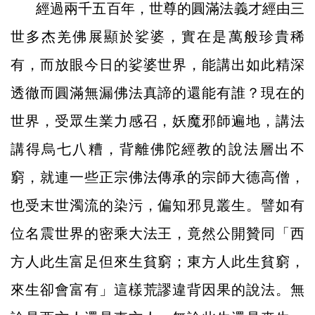
經過兩千五百年，世尊的圓滿法義才經由三
世多杰羌佛展顯於娑婆，實在是萬般珍貴稀
有，而放眼今日的娑婆世界，能講出如此精深
透徹而圓滿無漏佛法真諦的還能有誰？現在的
世界，受眾生業力感召，妖魔邪師遍地，講法
講得烏七八糟，背離佛陀經教的說法層出不
窮，就連一些正宗佛法傳承的宗師大德高僧，
也受末世濁流的染污，偏知邪見叢生。譬如有
位名震世界的密乘大法王，竟然公開贊同「西
方人此生富足但來生貧窮；東方人此生貧窮，
來生卻會富有」這樣荒謬違背因果的說法。無