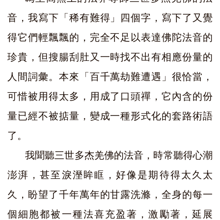
音，我寫下「稀有難得」四個字，寫下了又覺
得它們輕飄飄的，完全不足以表達佛陀法音的
珍貴，但搜腸刮肚又一時找不出有相應份量的
人間詞彙。本來「百千萬劫難遭遇」很恰當，
可惜被用得太多，用成了口頭禪，它內含的份
量已經不被掂量，變成一種形式化的套路術語
了。
我聞聽三世多杰羌佛的法音，時常聽得心潮
澎湃，甚至淚溼眸眶，好像是期待得太久太
久，盼望了千年萬年的甘露洗滌，全身的每一
個細胞都被一種法喜充盈著，激勵著，延展