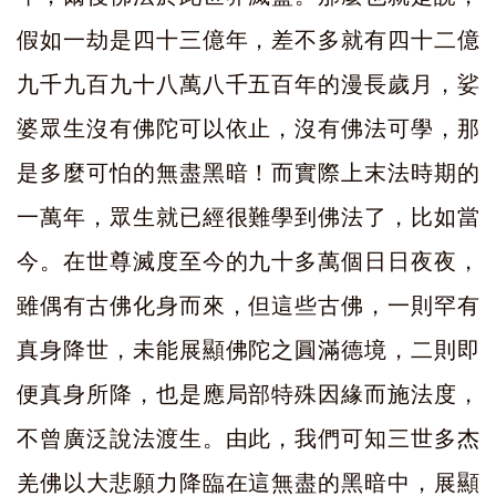
假如一劫是四十三億年，差不多就有四十二億
九千九百九十八萬八千五百年的漫長歲月，娑
婆眾生沒有佛陀可以依止，沒有佛法可學，那
是多麼可怕的無盡黑暗！而實際上末法時期的
一萬年，眾生就已經很難學到佛法了，比如當
今。在世尊滅度至今的九十多萬個日日夜夜，
雖偶有古佛化身而來，但這些古佛，一則罕有
真身降世，未能展顯佛陀之圓滿德境，二則即
便真身所降，也是應局部特殊因緣而施法度，
不曾廣泛說法渡生。由此，我們可知三世多杰
羌佛以大悲願力降臨在這無盡的黑暗中，展顯