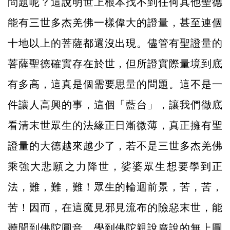
問題呢？這說明世上根本找不到任何其他聖德
能有三世多杰羌佛一樣偉大的證量，甚至連個
十地以上的菩薩都還沒出現。儘管有聖證量的
菩薩聖德確實存在於世，但所證實際量境到底
有多高，這真是個需要思量的問題。這不是一
件讓人高興的事，這個「藍台」，讓我們徹底
看清末世眾生的法緣正日漸微薄，真正擁有聖
證量的大德越來越少了，若不是三世多杰羌佛
乘強大悲願之力降世，娑婆眾生想要學到正
法，難，難，難！眾生的輪迴前景，苦，苦，
苦！因而，在這魔見邪見流布的險惡末世，能
聽聞到佛陀圓音，學到佛陀親說廣說的無上圓