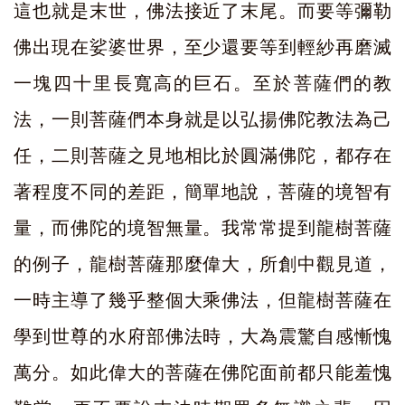
這也就是末世，佛法接近了末尾。而要等彌勒
佛出現在娑婆世界，至少還要等到輕紗再磨滅
一塊四十里長寬高的巨石。至於菩薩們的教
法，一則菩薩們本身就是以弘揚佛陀教法為己
任，二則菩薩之見地相比於圓滿佛陀，都存在
著程度不同的差距，簡單地說，菩薩的境智有
量，而佛陀的境智無量。我常常提到龍樹菩薩
的例子，龍樹菩薩那麼偉大，所創中觀見道，
一時主導了幾乎整個大乘佛法，但龍樹菩薩在
學到世尊的水府部佛法時，大為震驚自感慚愧
萬分。如此偉大的菩薩在佛陀面前都只能羞愧