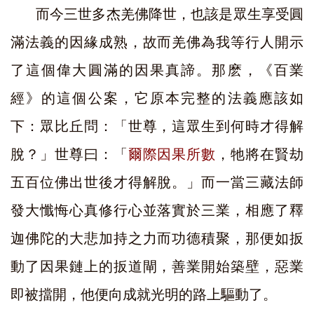
而今三世多杰羌佛降世，也該是眾生享受圓
滿法義的因緣成熟，故而羌佛為我等行人開示
了這個偉大圓滿的因果真諦。那麽，《百業
經》的這個公案，它原本完整的法義應該如
下：眾比丘問：「世尊，這眾生到何時才得解
脫？」世尊曰：「
爾際因果所數
，牠將在賢劫
五百位佛出世後才得解脫。」而一當三藏法師
發大懺悔心真修行心並落實於三業，相應了釋
迦佛陀的大悲加持之力而功德積聚，那便如扳
動了因果鏈上的扳道閘，善業開始築壁，惡業
即被擋開，他便向成就光明的路上驅動了。