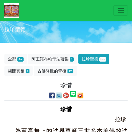
拉珍聖德
全部
阿王諾布帕母法著集
拉珍聖德
47
1
33
揭開真相
古佛降世的背後
1
12
珍惜
珍惜
拉珍
為至高無上的法界尊師三世多杰羌佛的法