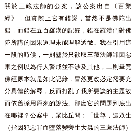
關於三藏法師的公案，該公案出自《百業
經》，但實際上它有錯謬，當然不是佛陀出
錯，而錯在五百羅漢的記錄，錯在羅漢們對佛
陀所講的因果道理未能理解透徹。我在引用這
一段的時候，一則鑒於只欲取三藏法師罪因惡
果之例以為行人警戒並不涉及其他，二則畢竟
佛經原本就是如此記錄，冒然更改必定需要充
分具體的解釋，反而打亂了我所要談的主題故
而依舊採用原來的說法。那麽它的問題到底出
在哪裡？公案中，眾比丘問：「世尊，這眾生
（指因犯惡罪而墮落變旁生大蟲的三藏法師）