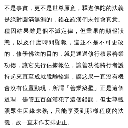
不是事實，更不是世尊原意，釋迦佛陀的法義
是絕對圓滿無漏的，錯在羅漢們未領會真意。
種因結果雖是個不滅定律，但業果的顯報狀
態，以及什麽時間顯報，這並不是不可更改
的，修學佛法的目的，就是通過修行積累善業
功德，讓它先行佔據報位，讓善功德將行者護
持起來直至成就脫離輪迴，讓惡果一直沒有機
會沒有位置顯現，所謂「善業築壁」正是這個
道理。儘管五百羅漢犯了這個錯誤，但世尊觀
照眾生因緣未熟，只能享受到那樣程度的法
義，故一直未作安排更正。