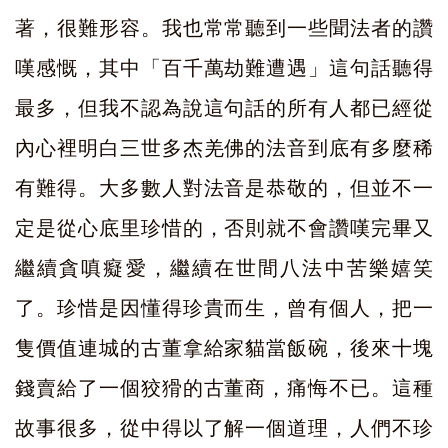
著，很難形容。我也常常聽到一些聞法者的讚
嘆感慨，其中「百千萬劫難遭遇」這句話聽得
最多，但我不認為說這句話的所有人都已經從
內心裡明白三世多杰羌佛的法音到底有多麼稀
有難得。大多數人對法音是恭敬的，但並不一
定是從心底里珍惜的，否則就不會讚嘆完畢又
繼續貪嗔癡愛，繼續在世間八法中苦樂嬉笑
了。珍惜是因懂得珍貴而生，曾有個人，把一
隻價值連城的古董拿給家貓當飯碗，後來十塊
錢賣給了一個狡猾的古董商，痛悔不已。這種
故事很多，從中得以了解一個道理，人們不珍