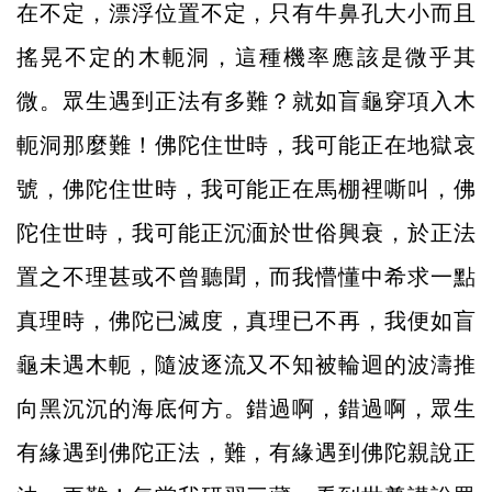
在不定，漂浮位置不定，只有牛鼻孔大小而且
搖晃不定的木軛洞，這種機率應該是微乎其
微。眾生遇到正法有多難？就如盲龜穿項入木
軛洞那麼難！佛陀住世時，我可能正在地獄哀
號，佛陀住世時，我可能正在馬棚裡嘶叫，佛
陀住世時，我可能正沉湎於世俗興衰，於正法
置之不理甚或不曾聽聞，而我懵懂中希求一點
真理時，佛陀已滅度，真理已不再，我便如盲
龜未遇木軛，隨波逐流又不知被輪迴的波濤推
向黑沉沉的海底何方。錯過啊，錯過啊，眾生
有緣遇到佛陀正法，難，有緣遇到佛陀親說正