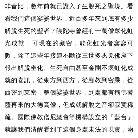
非昔比，數年前就已證入了生脫死之聖境。看
看我們這個娑婆世界，近百多年來到底有多少
解脫生死的聖者？嘎陀寺曾經有十萬僧眾化虹
光成就，可現在的藏密，能化虹光者寥寥可
數，除了這些年接連不斷從三世多杰羌佛座下
報出解脫坐化、生死自由甚至金剛不壞虹化成
就的喜訊，從東方到西方，從顯教到密乘，從
西密到東密，整個娑婆世界，到處都有稱佛菩
薩再來的大德高僧，但成就解脫之音卻寂寞稀
疏。國際佛教僧尼總會等機構設立的「藍台」
就讓我們清醒看到了這個身處末法的現實，兩