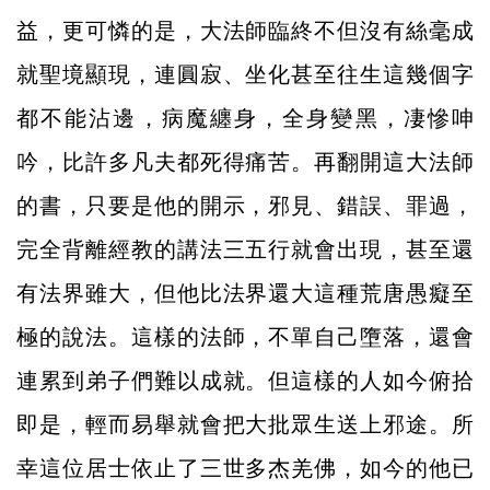
益，更可憐的是，大法師臨終不但沒有絲毫成
就聖境顯現，連圓寂、坐化甚至往生這幾個字
都不能沾邊，病魔纏身，全身變黑，凄慘呻
吟，比許多凡夫都死得痛苦。再翻開這大法師
的書，只要是他的開示，邪見、錯誤、罪過，
完全背離經教的講法三五行就會出現，甚至還
有法界雖大，但他比法界還大這種荒唐愚癡至
極的說法。這樣的法師，不單自己墮落，還會
連累到弟子們難以成就。但這樣的人如今俯拾
即是，輕而易舉就會把大批眾生送上邪途。所
幸這位居士依止了三世多杰羌佛，如今的他已