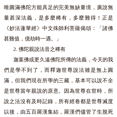
唯圓滿佛陀方能具足的完美無缺量境，廣說無
量甚深法義，是多麼稀有，多麼難得！正是
《妙法蓮華經》中文殊師利菩薩偈頌：「諸佛
甚難值，億劫時一遇。」
2.
佛陀親說法音之稀有
迦葉佛或更久遠佛陀所傳的法義，今天的我
們是學不到了，而釋迦世尊說法雖是無上圓
滿，但我們現在所學的三藏，基本可以說不全
是世尊當年親說的原意。因為世尊在世時，所
說之法沒有及時記錄，所有經卷都是世尊滅度
以後，由五百羅漢集結，羅漢們儘管了生脫死