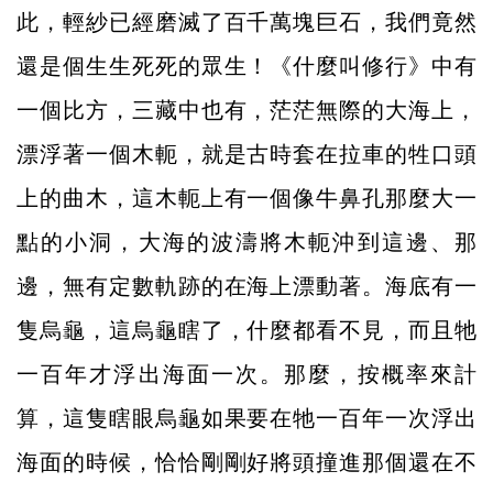
此，輕紗已經磨滅了百千萬塊巨石，我們竟然
還是個生生死死的眾生！《什麼叫修行》中有
一個比方，三藏中也有，茫茫無際的大海上，
漂浮著一個木軛，就是古時套在拉車的牲口頭
上的曲木，這木軛上有一個像牛鼻孔那麼大一
點的小洞，大海的波濤將木軛沖到這邊、那
邊，無有定數軌跡的在海上漂動著。海底有一
隻烏龜，這烏龜瞎了，什麼都看不見，而且牠
一百年才浮出海面一次。那麼，按概率來計
算，這隻瞎眼烏龜如果要在牠一百年一次浮出
海面的時候，恰恰剛剛好將頭撞進那個還在不