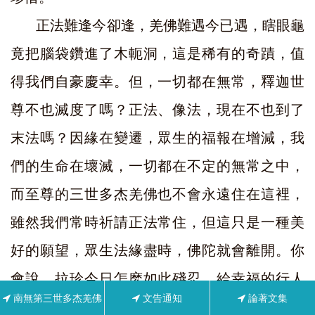
正法難逢今卻逢，羌佛難遇今已遇，瞎眼龜
竟把腦袋鑽進了木軛洞，這是稀有的奇蹟，值
得我們自豪慶幸。但，一切都在無常，釋迦世
尊不也滅度了嗎？正法、像法，現在不也到了
末法嗎？因緣在變遷，眾生的福報在增減，我
們的生命在壞滅，一切都在不定的無常之中，
而至尊的三世多杰羌佛也不會永遠住在這裡，
雖然我們常時祈請正法常住，但這只是一種美
好的願望，眾生法緣盡時，佛陀就會離開。你
會說，拉珍今日怎麽如此殘忍，給幸福的行人
南無第三世多杰羌佛
文告通知
論著文集
潑這麼冷的冰水？不是殘忍，是警醒。我想讓