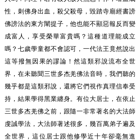
性，刺佛身出血，殺父殺母，毀踏寺廟經書謗
佛謗法的東方闡提子，他也能不顯惡報反而變
成富人，享受榮華富貴嗎？這種道理能成立
嗎？七歲學童都不會認可，一代法王竟然說出
這等撥無因果的謬論！然這類邪說流布全世
界，在未聽聞三世多杰羌佛法音時，我們聽的
幾乎都是這類邪說，還將它們視作真理信奉受
持，結果學得黑業纏身。有位大居士，在依止
三世多杰羌佛之前，跟隨一非常著名的大法師
虔誠學法，大法師著述很多，幾百萬弟子遍及
全世界，這位居士跟他修學近十年卻毫無進