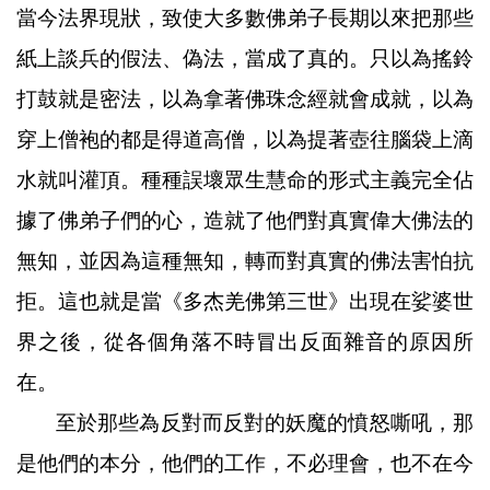
當今法界現狀，致使大多數佛弟子長期以來把那些
紙上談兵的假法、偽法，當成了真的。只以為搖鈴
打鼓就是密法，以為拿著佛珠念經就會成就，以為
穿上僧袍的都是得道高僧，以為提著壺往腦袋上滴
水就叫灌頂。種種誤壞眾生慧命的形式主義完全佔
據了佛弟子們的心，造就了他們對真實偉大佛法的
無知，並因為這種無知，轉而對真實的佛法害怕抗
拒。這也就是當《多杰羌佛第三世》出現在娑婆世
界之後，從各個角落不時冒出反面雜音的原因所
在。
至於那些為反對而反對的妖魔的憤怒嘶吼，那
是他們的本分，他們的工作，不必理會，也不在今