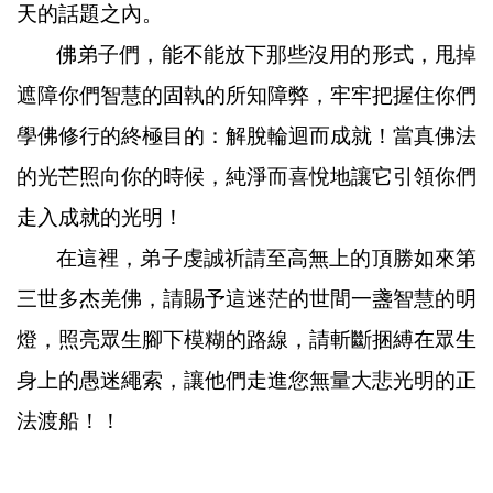
天的話題之內。
佛弟子們，能不能放下那些沒用的形式，甩掉
遮障你們智慧的固執的所知障弊，牢牢把握住你們
學佛修行的終極目的：解脫輪迴而成就！當真佛法
的光芒照向你的時候，純淨而喜悅地讓它引領你們
走入成就的光明！
在這裡，弟子虔誠祈請至高無上的頂勝如來第
三世多杰羌佛，請賜予這迷茫的世間一盞智慧的明
燈，照亮眾生腳下模糊的路線，請斬斷捆縛在眾生
身上的愚迷繩索，讓他們走進您無量大悲光明的正
法渡船！！