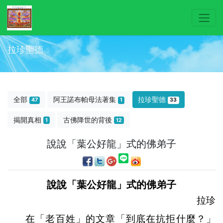
拉珍聖德
全部
阿王諾布帕母法著集
拉珍聖德
47
1
33
揭開真相
古佛降世的背後
1
12
說說「葉公好龍」式的佛弟子
說說「葉公好龍」式的佛弟子
拉珍
在「老百姓」的文章「到底在抗拒什麼？」