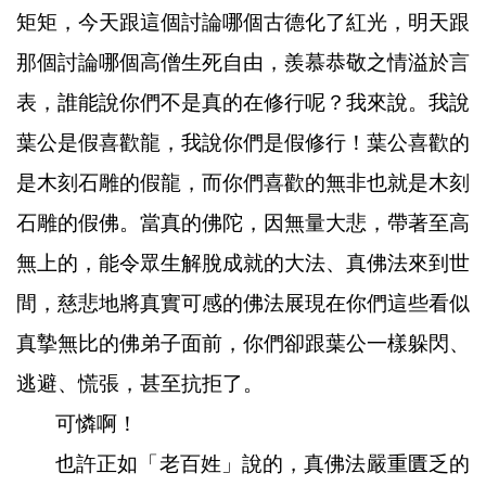
矩矩，今天跟這個討論哪個古德化了紅光，明天跟
那個討論哪個高僧生死自由，羨慕恭敬之情溢於言
表，誰能說你們不是真的在修行呢？我來說。我說
葉公是假喜歡龍，我說你們是假修行！葉公喜歡的
是木刻石雕的假龍，而你們喜歡的無非也就是木刻
石雕的假佛。當真的佛陀，因無量大悲，帶著至高
無上的，能令眾生解脫成就的大法、真佛法來到世
間，慈悲地將真實可感的佛法展現在你們這些看似
真摯無比的佛弟子面前，你們卻跟葉公一樣躲閃、
逃避、慌張，甚至抗拒了。
可憐啊！
也許正如「老百姓」說的，真佛法嚴重匱乏的